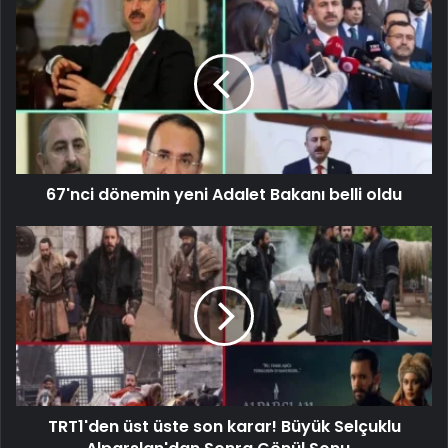
67'nci dönemin yeni Adalet Bakanı belli oldu
TRT1'den üst üste son karar! Büyük Selçuklu