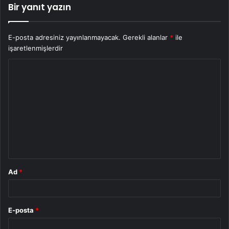
Bir yanıt yazın
E-posta adresiniz yayınlanmayacak.
Gerekli alanlar
*
ile
işaretlenmişlerdir
Y
o
r
u
m
*
Ad
*
E-posta
*