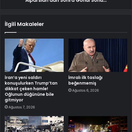
Alparslan'dan Sonra Gönül Sonu...
İlgili Makaleler
İran’a yeni saldırı
İmralı ilk taslağı
konuşulurken Trump’tan
beğenmemiş
dikkat çeken hamle!
Ağustos 6, 2026
Oğlunun düğününe bile
gitmiyor
Ağustos 7, 2026