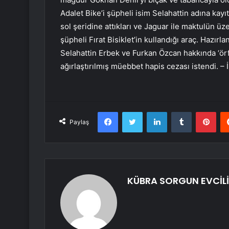
Adalet Bike’i şüpheli isim Selahattin adına kayı
sol şeridine attıkları ve Jaguar ile maktulün ü
şüpheli Fırat Bisiklet’in kullandığı araç. Hazı
Selahattin Erbek ve Furkan Özcan hakkında ‘örf
ağırlaştırılmış müebbet hapis cezası istendi. 
Facebook
Twitter
LinkedIn
Tumblr
Pint
Paylaş
KÜBRA SORGUN EVCİLİ