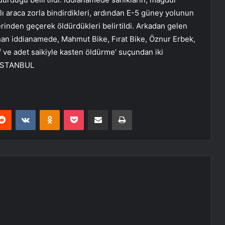
tlı araca zorla bindirdikleri, ardından E-5 güney yolunun
zerinden geçerek öldürdükleri belirtildi. Arkadan gelen
rlanan iddianamede, Mahmut Bike, Fırat Bike, Öznur Erbek,
 ve adet saikiyle kasten öldürme’ suçundan iki
– İSTANBUL
erest
Reddit
VKontakte
Odnoklassniki
Pocket
E-Posta ile paylaş
Yazdır