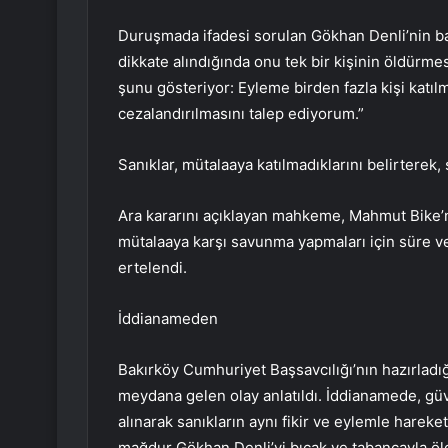
Duruşmada ifadesi sorulan Gökhan Denli’nin ba
dikkate alındığında onu tek bir kişinin öldürme
şunu gösteriyor: Eyleme birden fazla kişi katıl
cezalandırılmasını talep ediyorum.”
Sanıklar, mütalaaya katılmadıklarını belirterek,
Ara kararını açıklayan mahkeme, Mahmut Bike’n
mütalaaya karşı savunma yapmaları için süre ve
ertelendi.
İddianameden
Bakırköy Cumhuriyet Başsavcılığı’nın hazırlad
meydana gelen olay anlatıldı. İddianamede, güve
alınarak sanıkların aynı fikir ve eylemle hareke
mağdur Gökhan Denli’yi bıçak ve tabancayla öl