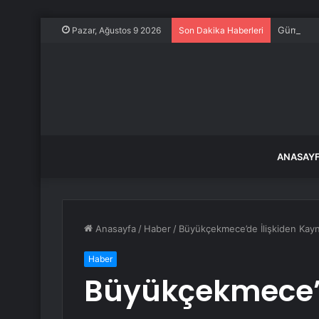
Gümüşhane
Pazar, Ağustos 9 2026
Son Dakika Haberleri
ANASAY
Anasayfa
/
Haber
/
Büyükçekmece’de İlişkiden Kayna
Haber
Büyükçekmece’d