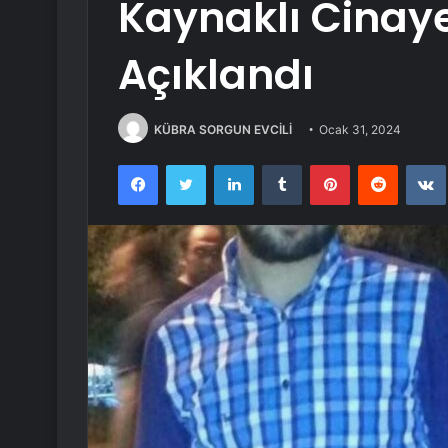
Kaynaklı Cinaye
Açıklandı
KÜBRA SORGUN EVCİLİ
Ocak 31, 2024
Facebook
Twitter
LinkedIn
Tumblr
Pinterest
Reddit