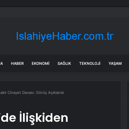
’de Trafik Kazası: 3 Yaralı
FA
HABER
EKONOMI
SAĞLIK
TEKNOLOJI
YAŞAM
klı Cinayet Davası: Görüş Açıklandı
e İlişkiden