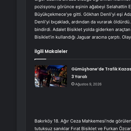
pozisyonu görünce eşinin ağabeyi Selahattin Er
Büyükçekmece’ye gitti. Gökhan Denli’yi eşi Ad
Denli’yi bıçakladı, ardından da vurarak öldürdü.
bindirdi. Adalet Bisiklet yolda giderken araçta
Bisiklet’in kullandığı Jaguar aracına çarptı. Olay
İlgili Makaleler
Gümüşhane’de Trafik Kazas
3 Yaralı
Ağustos 9, 2026
Bakırköy 18. Ağır Ceza Mahkemesi’nde görülen 
tutuksuz sanıklar Fırat Bisiklet ve Furkan Özca