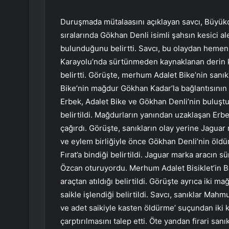
Duruşmada mütalaasını açıklayan savcı, Büyü
sıralarında Gökhan Denli isimli şahsın kesici 
bulunduğunu belirtti. Savcı, bu olaydan heme
Karayolu’nda sürtünmeden kaynaklanan derin kes
belirtti. Görüşte, merhum Adalet Bike’nin sanı
Bike’nin mağdur Gökhan Kadar’la bağlantısını
Erbek, Adalet Bike ve Gökhan Denli’nin buluş
belirtildi. Mağdurların yanından uzaklaşan Erbe
çağırdı. Görüşte, sanıkların olay yerine Jaguar 
ve eylem birliğiyle önce Gökhan Denli’nin öldür
Fırat’a bindiği belirtildi. Jaguar marka aracın
Özcan oturuyordu. Merhum Adalet Bisiklet’in
araçtan atıldığı belirtildi. Görüşte ayrıca iki 
saikle işlendiği belirtildi. Savcı, sanıklar Mah
ve adet saikiyle kasten öldürme’ suçundan iki 
çarptırılmasını talep etti. Öte yandan firari san