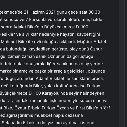
kçekmece’de 21 Haziran 2021 günü gece saat 00.30
alet sonucu ve 7 kurşunla vurularak öldürülmüş halde
n sonra Adalet Bike’nin Büyükçekmece D-100
ikler ve sıyrıklar nedeniyle hayatını kaybettiğini
k Mahmut Bike ile evli olduğu açıklandı. Mağdur Adalet
n da bulunduğu kaydedilen görüşte, olay günü Öznur
tuğu, zaman zaman sanık Öznur’un da görüştüğü
k, telefonla konuşarak diğer sanıkları da olay yerine
marka bir araç ve başka bir araçla geldikleri, düşünce
üldüğü, ardından Adalet Bisiklet ile sanıkların araca,
 sürücü koltuğunda Bike, yolcu koltuğunda ise Furkan
 Büyükçekmece D-100 Karayolu’nda seyir halindeyken
mağdur arasındaki romantik ilişki nedeniyle suçun manevi
mut Bike, Öznur Erbek, Furkan Özcan ve Fırat Bike’nin ‘örf
kez ağırlaştırılmış müebbet hapis cezasına
ık Selahattin Erbek’in dosyasının ayrılması istendi.