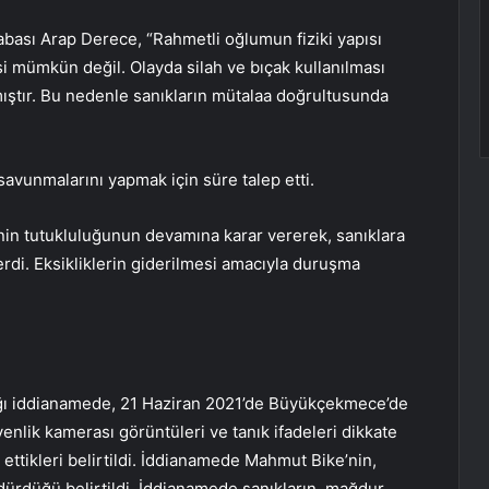
bası Arap Derece, “Rahmetli oğlumun fiziki yapısı
si mümkün değil. Olayda silah ve bıçak kullanılması
mıştır. Bu nedenle sanıkların mütalaa doğrultusunda
 savunmalarını yapmak için süre talep etti.
in tutukluluğunun devamına karar vererek, sanıklara
rdi. Eksikliklerin giderilmesi amacıyla duruşma
ığı iddianamede, 21 Haziran 2021’de Büyükçekmece’de
nlik kamerası görüntüleri ve tanık ifadeleri dikkate
t ettikleri belirtildi. İddianamede Mahmut Bike’nin,
dürdüğü belirtildi. İddianamede sanıkların, mağdur