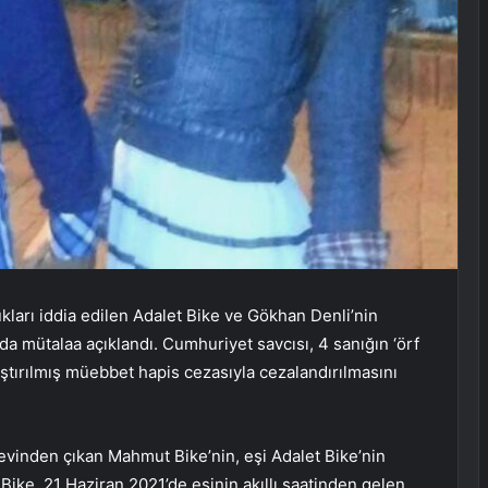
ukları iddia edilen Adalet Bike ve Gökhan Denli’nin
ada mütalaa açıklandı. Cumhuriyet savcısı, 4 sanığın ‘örf
ştırılmış müebbet hapis cezasıyla cezalandırılmasını
inden çıkan Mahmut Bike’nin, eşi Adalet Bike’nin
ike, 21 Haziran 2021’de eşinin akıllı saatinden gelen