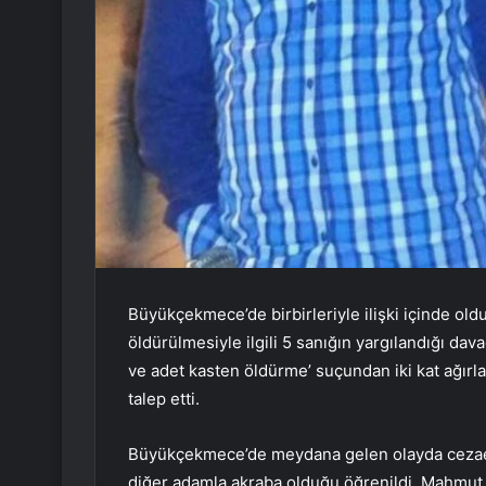
Büyükçekmece’de birbirleriyle ilişki içinde old
öldürülmesiyle ilgili 5 sanığın yargılandığı dav
ve adet kasten öldürme’ suçundan iki kat ağırla
talep etti.
Büyükçekmece’de meydana gelen olayda cezaev
diğer adamla akraba olduğu öğrenildi. Mahmut B