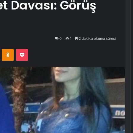
t Davası: Görüş
0
1
2 dakika okuma süresi
VKontakte
Odnoklassniki
Pocket