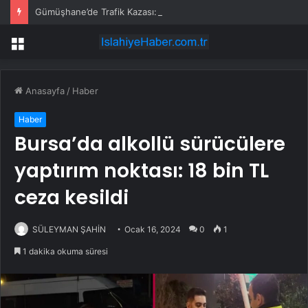
Gümüşhane’de Trafik Kazası: 3 Yaralı
Menü
Anasayfa
/
Haber
Haber
Bursa’da alkollü sürücülere
yaptırım noktası: 18 bin TL
ceza kesildi
SÜLEYMAN ŞAHİN
Ocak 16, 2024
0
1
1 dakika okuma süresi