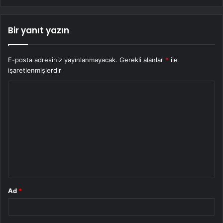
Bir yanıt yazın
E-posta adresiniz yayınlanmayacak.
Gerekli alanlar
*
ile
işaretlenmişlerdir
Y
o
r
u
m
*
Ad
*