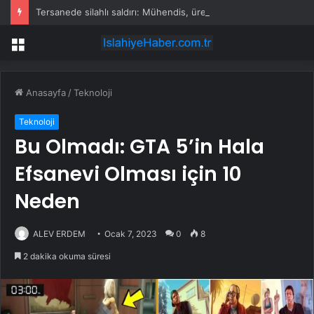
Tersanede silahlı saldırı: Mühendis, üretim müdürünü vurdu
Menü
Anasayfa
/
Teknoloji
Teknoloji
Bu Olmadı: GTA 5’in Hala
Efsanevi Olması için 10
Neden
ALEV ERDEM
Ocak 7, 2023
0
8
2 dakika okuma süresi