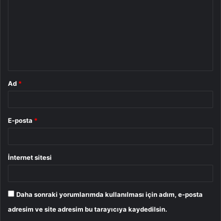
r
u
m
*
Ad
*
E-posta
*
İnternet sitesi
Daha sonraki yorumlarımda kullanılması için adım, e-posta
adresim ve site adresim bu tarayıcıya kaydedilsin.