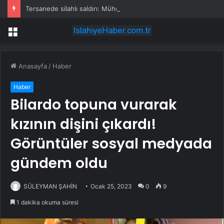
Tersanede silahlı saldırı: Mühendis, üretim müdürünü vurdu
Menü
Anasayfa
/
Haber
Haber
Bilardo topuna vurarak
kızının dişini çıkardı!
Görüntüler sosyal medyada
gündem oldu
SÜLEYMAN ŞAHİN
Ocak 25, 2023
0
9
1 dakika okuma süresi