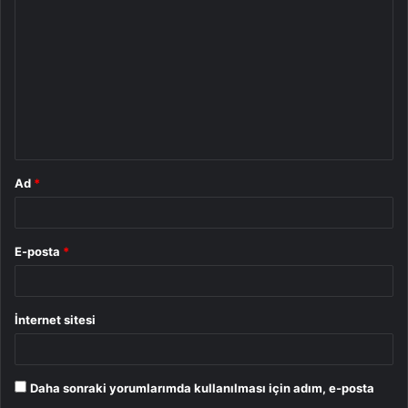
o
r
u
m
*
Ad
*
E-posta
*
İnternet sitesi
Daha sonraki yorumlarımda kullanılması için adım, e-posta