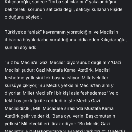
Kılıçdaroğlu, sadece “torba satıcılarının” yakalandığını
belirterek, sorunun satıcıda değil, satıcıyı kullanan kişide
olduğunu söyledi.
Türkiye’de “ahlak” kavramının yıpratıldığını ve Meclis’in
itibarına büyük darbe vurulduğunu iddia eden Kılıçdaroğlu,
şunları söyledi:
“Siz bu Meclis’e ‘Gazi Meclisi’ diyorsunuz değil mi? ‘Gazi
Meclisi’ şudur: Gazi Mustafa Kemal Atatürk, Meclis’i
feshetme yetkisini tek başına istiyor. Milletvekilleri
kürsüye çıkıyor, ‘Bu Meclis yetkisini Meclis’ten almış’
diyorlar. Millet Meclisi’ni bir kişi asla feshedemez.’ Ve o
teklif oy çokluğu ile reddedilir.İşte Meclis Gazi
Meclisidir.İki, Milli Mücadele sırasında Mustafa Kemal
Atatürk gelir ve der ki, ‘Bana oyu verin. Başkomutanın
yetkisi.’ Milletvekilleri itiraz ediyor: “Bu Meclis Gazi
Meclis’tir. Biz Başkomutan’a 3 ay yetki veriyoruz”. O Meclis