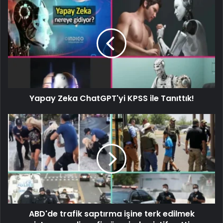
Yapay Zeka ChatGPT'yi KPSS ile Tanıttık!
ABD'de trafik saptırma işine terk edilmek