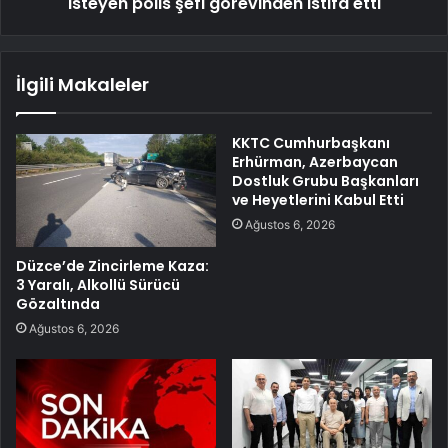
isteyen polis şefi görevinden istifa etti
İlgili Makaleler
KKTC Cumhurbaşkanı
Erhürman, Azerbaycan
Dostluk Grubu Başkanları
ve Heyetlerini Kabul Etti
Ağustos 6, 2026
Düzce’de Zincirleme Kaza:
3 Yaralı, Alkollü Sürücü
Gözaltında
Ağustos 6, 2026