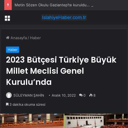
Metin Sözen Okulu Gaziantep’te kuruldu… Koruma kültürü yeni nesillere aktarılacak
Menü
Anasayfa
/
Haber
Haber
2023 Bütçesi Türkiye Büyük
Millet Meclisi Genel
Kurulu’nda
SÜLEYMAN ŞAHİN
Aralık 10, 2022
0
8
3 dakika okuma süresi