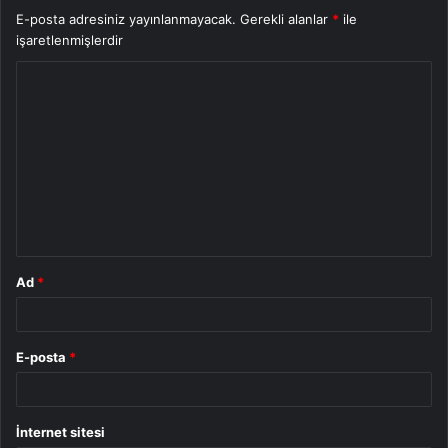
E-posta adresiniz yayınlanmayacak.
Gerekli alanlar
*
ile
işaretlenmişlerdir
Y
o
r
u
m
*
Ad
*
E-posta
*
İnternet sitesi