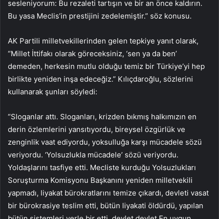
sesleniyorum: Bu rezaleti tartışın ve bir an önce kaldırın.
Bu yasa Meclis’in prestijini zedelemiştir.” söz konusu.
AK Partili milletvekillerinden gelen tepkiye yanıt olarak,
“Millet İttifakı olarak göreceksiniz, ‘sen ya da ben’
demeden, herkesin mutlu olduğu temiz bir Türkiye’yi hep
birlikte yeniden inşa edeceğiz.” Kılıçdaroğlu, sözlerini
kullanarak şunları söyledi:
“Sloganlar attı. Sloganları, krizden bıkmış halkımızın en
derin özlemlerini yansıtıyordu, bireysel özgürlük ve
zenginlik vaat ediyordu, yoksulluğa karşı mücadele sözü
veriyordu. ‘Yolsuzlukla mücadele’ sözü veriyordu.
Yoldaşlarını tasfiye etti. Mecliste kurduğu Yolsuzlukları
Soruşturma Komisyonu Başkanını yeniden milletvekili
yapmadı, liyakat bürokratlarını temize çıkardı, devleti vasat
bir bürokrasiye teslim etti, bütün liyakati öldürdü, yapılan
bütün sistemleri yerle bir etti. devlet devlet.En uygun